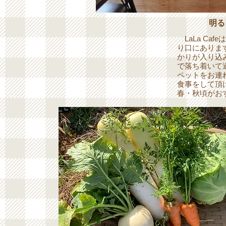
明る
LaLa Ca
り口にありま
かりが入り込
で落ち着いて
ペットをお連
食事をして頂
春・秋頃がお