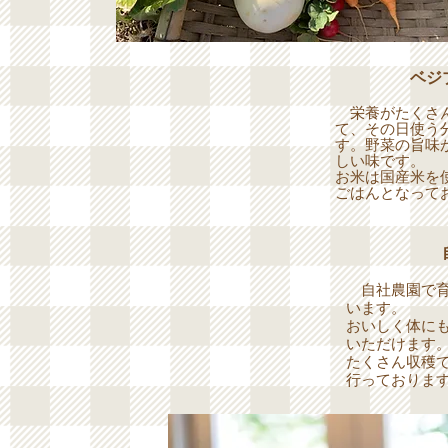
ベジ
栄養がたくさん
て、その日使う
す。野菜の旨味
しい味です。
お米は国産米を
ごはんとなって
自社農園で育
います。
​おいしく体に
いただけます
​たくさん収穫
行っておりま